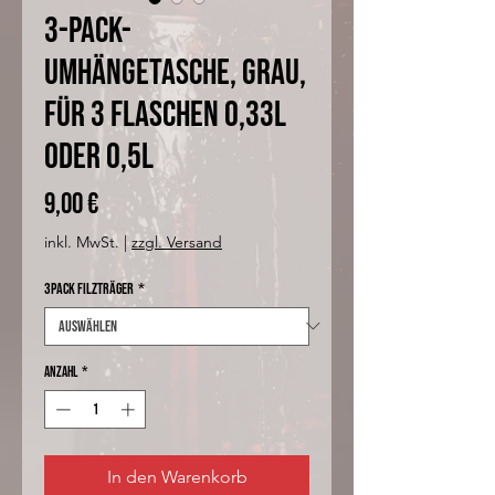
3-Pack-
Umhängetasche, grau,
für 3 Flaschen 0,33l
oder 0,5l
Preis
9,00 €
inkl. MwSt.
|
zzgl. Versand
3Pack Filzträger
*
Anzahl
*
In den Warenkorb