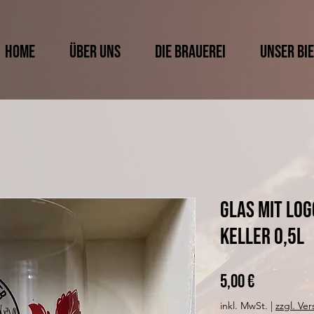
HOME
ÜBER UNS
DIE BRAUEREI
UNSER BI
Glas mit Lo
Keller 0,5l
Preis
5,00 €
inkl. MwSt.
|
zzgl. Ve