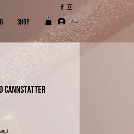
ER
SHOP
Anmelden
go Cannstatter
rsand