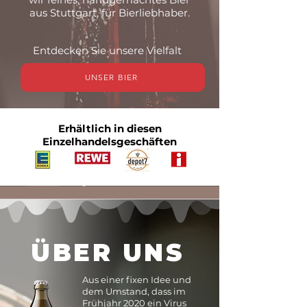
aus Stuttgart, für Bierliebhaber.
Entdecken Sie unsere Vielfalt
UNSER BIER
Erhältlich in diesen
Einzelhandelsgeschäften
ÜBER UNS
Aus einer fixen Idee und
dem Umstand, dass im
Frühjahr 2020 ein Virus