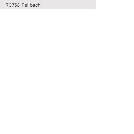
70736, Fellbach
Kontakt
0711 - 51 099 50
info@cannstatter-keller.de
Öffnungszeiten
Mo.–Fr.
Samstag
Sonntag
8 Uhr - 15 Uhr
Geschlossen
Geschlossen